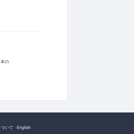
日本の
について
English